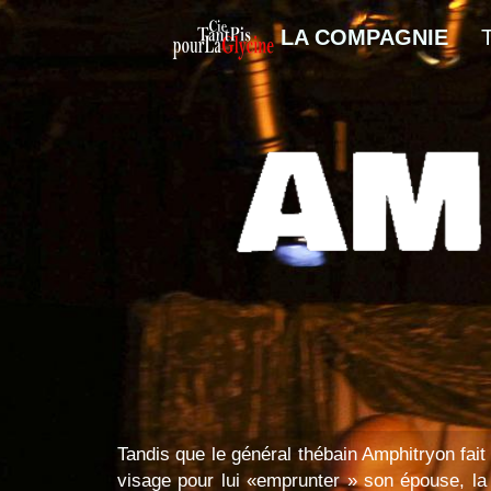
LA COMPAGNIE
Tandis que le général thébain Amphitryon fait 
visage pour lui «emprunter » son épouse, l