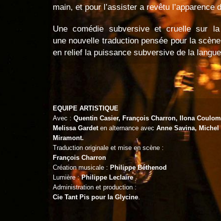
main, et pour l’assister a revêtu l’apparence 
Une comédie subversive et cruelle sur la 
une
nouvelle traduction pensée pour la scène,
en relief la puissance subversive de la langu
EQUIPE ARTISTIQUE
Avec :
Quentin Casier
, François Charron, Ilona Coulom
Melissa Gardet
en alternance avec
Anne Savina, Michel
Miramont.
Traduction originale et mise en scène :
François Charron
Création musicale :
Philippe Béthenod
Lumière :
Philippe Leclaire
Administration et production :
Cie Tant Pis pour la Glycine
.