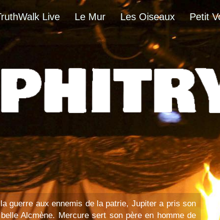
TruthWalk Live
Le Mur
Les Oiseaux
Petit V
la guerre aux ennemis de la patrie, Jupiter a pris son
a belle Alcmène. Mercure sert son père en homme de